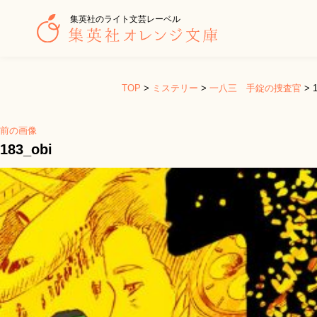
集英社のライト文芸レーベル
TOP
>
ミステリー
>
一八三 手錠の捜査官
>
前の画像
183_obi