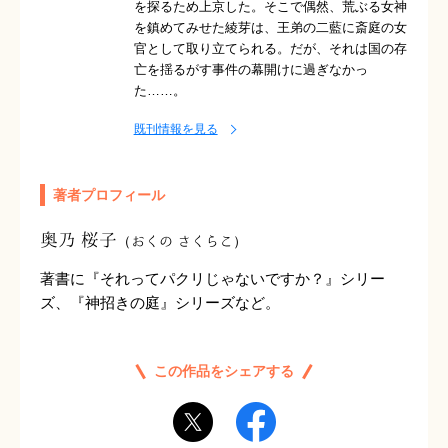
を探るため上京した。そこで偶然、荒ぶる女神
を鎮めてみせた綾芽は、王弟の二藍に斎庭の女
官として取り立てられる。だが、それは国の存
亡を揺るがす事件の幕開けに過ぎなかっ
た……。
既刊情報を見る
著者プロフィール
奥乃 桜子
（おくの さくらこ）
著書に『それってパクリじゃないですか？』シリー
ズ、『神招きの庭』シリーズなど。
この作品をシェアする