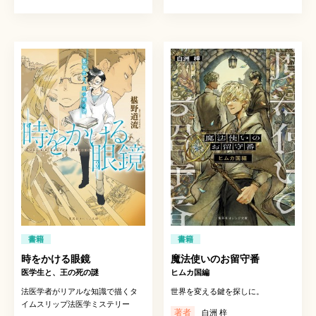
書籍
書籍
時をかける眼鏡
魔法使いのお留守番
医学生と、王の死の謎
ヒムカ国編
法医学者がリアルな知識で描くタ
世界を変える鍵を探しに。
イムスリップ法医学ミステリー
著者
白洲 梓