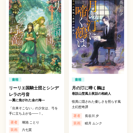
書籍
書籍
リーリエ国騎士団とシンデ
月の汀に啼く鵺は
巷説山埜風土夜話の相続人
レラの弓音
―翼に焦がれた金の海―
怪異に隠された優しさを照らす風
土幻想奇譚
「出来そこない」の少女は、弓を
手に立ち上がる——！。
著者
長谷川 夕
著者
瑚池 ことり
装画
睦月 ムンク
装画
六七質