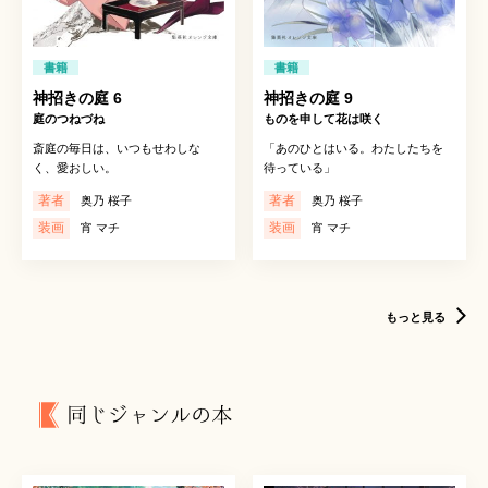
書籍
書籍
神招きの庭 6
神招きの庭 9
庭のつねづね
ものを申して花は咲く
斎庭の毎日は、いつもせわしな
「あのひとはいる。わたしたちを
く、愛おしい。
待っている」
著者
著者
奥乃 桜子
奥乃 桜子
装画
装画
宵 マチ
宵 マチ
もっと見る
同じジャンルの本