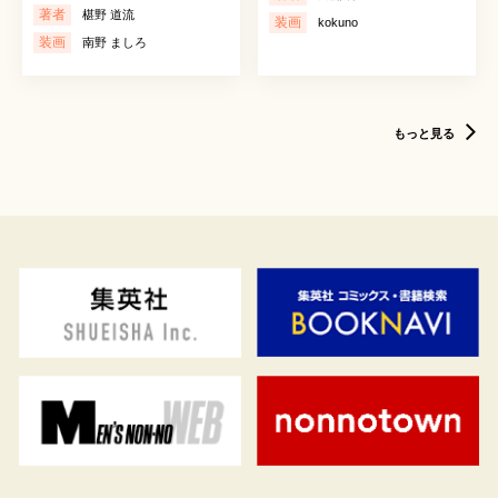
著者
椹野 道流
装画
kokuno
装画
南野 ましろ
もっと見る