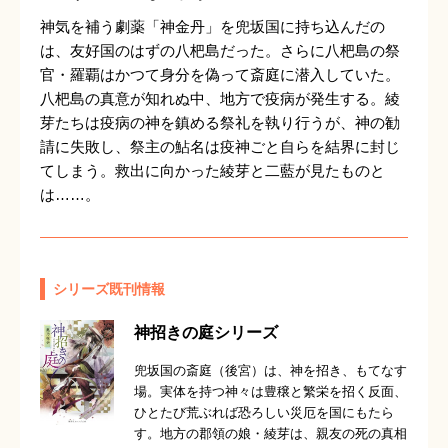
神気を補う劇薬「神金丹」を兜坂国に持ち込んだの
は、友好国のはずの八杷島だった。さらに八杷島の祭
官・羅覇はかつて身分を偽って斎庭に潜入していた。
八杷島の真意が知れぬ中、地方で疫病が発生する。綾
芽たちは疫病の神を鎮める祭礼を執り行うが、神の勧
請に失敗し、祭主の鮎名は疫神ごと自らを結界に封じ
てしまう。救出に向かった綾芽と二藍が見たものと
は……。
シリーズ既刊情報
神招きの庭シリーズ
兜坂国の斎庭（後宮）は、神を招き、もてなす
場。実体を持つ神々は豊穣と繁栄を招く反面、
ひとたび荒ぶれば恐ろしい災厄を国にもたら
す。地方の郡領の娘・綾芽は、親友の死の真相