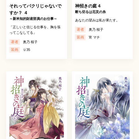
それってパクリじゃないで
神招きの庭 4
断ち切るは厄災の糸
すか？ ４
～新米知的財産部員のお仕事～
あなたの望みは私が果たす。
「正しいと信じる仕事を、胸を張
著者
奥乃 桜子
ってこなしてる」
装画
宵 マチ
著者
奥乃 桜子
装画
Ｕ35