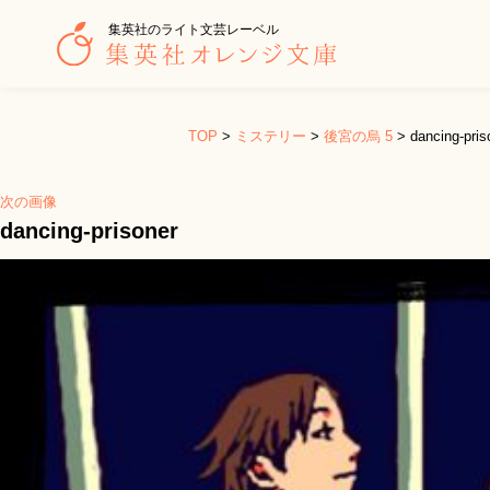
集英社のライト文芸レーベル
TOP
>
ミステリー
>
後宮の烏 5
>
dancing-pris
次の画像
dancing-prisoner