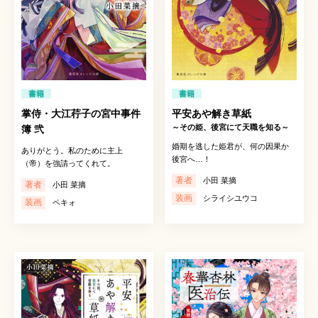
書籍
書籍
掌侍・大江荇子の宮中事件
平安あや解き草紙
～その姫、後宮にて天職を知る～
簿 弐
婚期を逃した姫君が、何の因果か
ありがとう。私のために主上
後宮へ…！
（帝）を強請ってくれて。
著者
小田 菜摘
著者
小田 菜摘
装画
シライシユウコ
装画
ペキォ