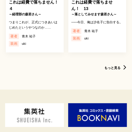
これは経費で落ちません！
これは経費で落ちませ
４
ん！ 13
～経理部の森若さん～
～落としてみせます森若さん～
つまりこれが、正式につきあいは
――
今日、俺は沙名子に告白する。
じめたというやつなのか……
著者
青木 祐子
著者
青木 祐子
装画
uki
装画
uki
もっと見る