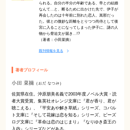
られる。自分の半分の年齢である、帝との結婚
なんて…と、断るために出かけた先で、伊子が
再会したのは十年前に別れた恋人、嵩那だっ
た。彼との微妙な距離をとりつつ尚侍として後
宮に入ることになってしまった伊子に、謎の人
物から脅迫文が届き…!?
（著者：小田菜摘）
既刊情報を見る
著者プロフィール
小田 菜摘
（おだ なつみ）
佐賀県在住。沖原朋美名義で2003年度ノベル大賞・読
者大賞受賞。集英社オレンジ文庫に『君が香り、君が
聴こえる』、『平安あや解き草紙』シリーズ、コバル
ト文庫に『そして花嫁は恋を知る』シリーズ、ビーズ
ログ文庫に『革命は恋のはじまり』『なりゆき斎王の
入内』シリーズなどがある。