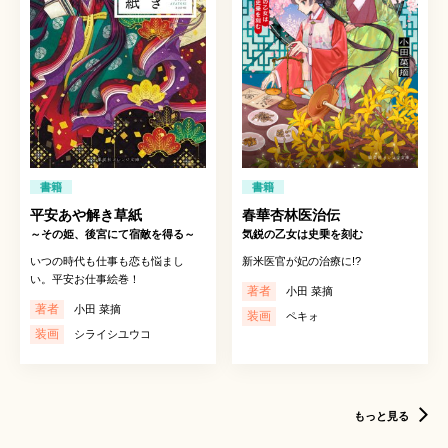
書籍
書籍
平安あや解き草紙
春華杏林医治伝
～その姫、後宮にて宿敵を得る～
気鋭の乙女は史乗を刻む
いつの時代も仕事も恋も悩まし
新米医官が妃の治療に!?
い。平安お仕事絵巻！
著者
小田 菜摘
著者
小田 菜摘
装画
ペキォ
装画
シライシユウコ
もっと見る