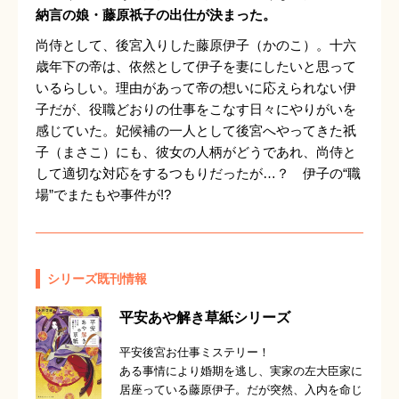
納言の娘・藤原祇子の出仕が決まった。
尚侍として、後宮入りした藤原伊子（かのこ）。十六
歳年下の帝は、依然として伊子を妻にしたいと思って
いるらしい。理由があって帝の想いに応えられない伊
子だが、役職どおりの仕事をこなす日々にやりがいを
感じていた。妃候補の一人として後宮へやってきた祇
子（まさこ）にも、彼女の人柄がどうであれ、尚侍と
して適切な対応をするつもりだったが…？ 伊子の“職
場”でまたもや事件が!?
シリーズ既刊情報
平安あや解き草紙シリーズ
平安後宮お仕事ミステリー！
ある事情により婚期を逃し、実家の左大臣家に
居座っている藤原伊子。だが突然、入内を命じ