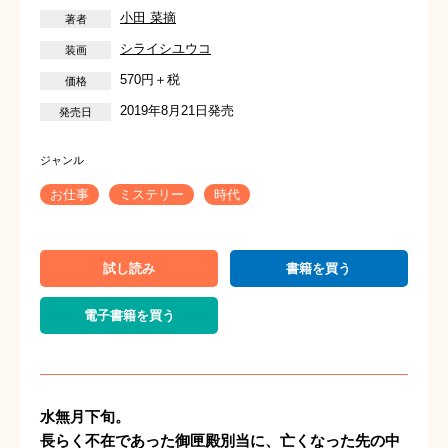
小田 菜摘
シライシユウコ
570円＋税
2019年8月21日発売
お仕事
ミステリー
時代
試し読み
書籍を買う
電子書籍を買う
水無月下旬。
長らく不在であった御匣殿別当に、亡くなった先の中