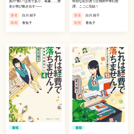
真の“救い”は光であり、葛藤……歴
特別な妃が誘う圧倒的中華幻想
史が再び動き出す――
譚、ここに完結！
著者
著者
白川 紺子
白川 紺子
装画
装画
香魚子
香魚子
書籍
書籍