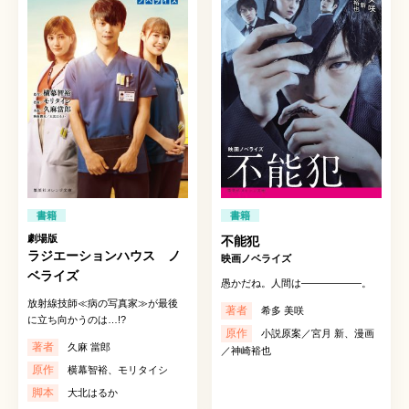
書籍
書籍
劇場版
不能犯
ラジエーションハウス ノ
映画ノベライズ
ベライズ
愚かだね。人間は――――――。
放射線技師≪病の写真家≫が最後
著者
希多 美咲
に立ち向かうのは…!?
原作
小説原案／宮月 新、漫画
著者
久麻 當郎
／神崎裕也
原作
横幕智裕、モリタイシ
脚本
大北はるか