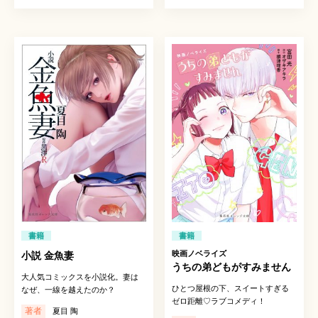
書籍
書籍
映画ノベライズ
小説 金魚妻
うちの弟どもがすみません
大人気コミックスを小説化。妻は
ひとつ屋根の下、スイートすぎる
なぜ、一線を越えたのか？
ゼロ距離♡ラブコメディ！
著者
夏目 陶