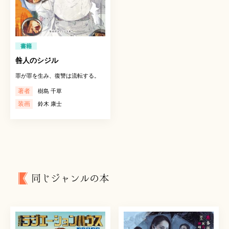
書籍
咎人のシジル
罪が罪を生み、復讐は流転する。
著者
樹島 千草
装画
鈴木 康士
同じジャンルの本