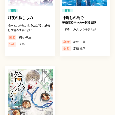
書籍
書籍
月夜の探しもの
神隠しの島で
蒼萩高校サッカー部漂流記
絵本と父の思い出をたどる、成長
「絶対、みんなで帰るんだ
と友情の青春小説！
――！」
著者
樹島 千草
著者
樹島 千草
装画
倉秦
装画
加藤 綾華