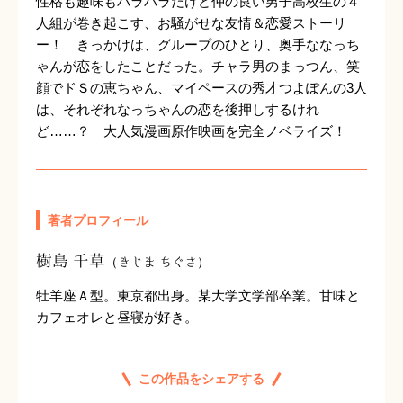
性格も趣味もバラバラだけど仲の良い男子高校生の４
人組が巻き起こす、お騒がせな友情＆恋愛ストーリ
ー！ きっかけは、グループのひとり、奥手ななっち
ゃんが恋をしたことだった。チャラ男のまっつん、笑
顔でドＳの恵ちゃん、マイペースの秀才つよぽんの3人
は、それぞれなっちゃんの恋を後押しするけれ
ど……？ 大人気漫画原作映画を完全ノベライズ！
著者プロフィール
樹島 千草
（きじま ちぐさ）
牡羊座Ａ型。東京都出身。某大学文学部卒業。甘味と
カフェオレと昼寝が好き。
この作品をシェアする