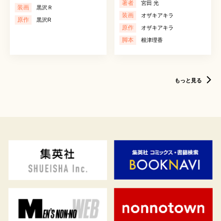
著者
宮田 光
装画
黒沢Ｒ
装画
オザキアキラ
原作
黒沢R
原作
オザキアキラ
脚本
根津理香
もっと見る