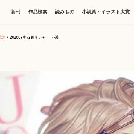
新刊
作品検索
読みもの
小説賞・イラスト大賞
鑑定
>
201807宝石商リチャード-帯