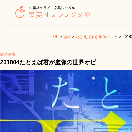
集英社のライト文芸レーベル
TOP
>
恋愛
>
たとえば君が虚像の世界
>
20
前の画像
201804たとえば君が虚像の世界オビ