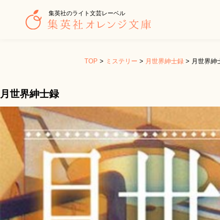
集英社のライト文芸レーベル
TOP
>
ミステリー
>
月世界紳士録
>
月世界紳
月世界紳士録