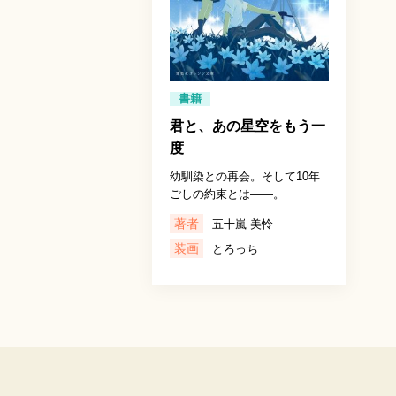
書籍
君と、あの星空をもう一
度
幼馴染との再会。そして10年
ごしの約束とは――。
著者
五十嵐 美怜
装画
とろっち