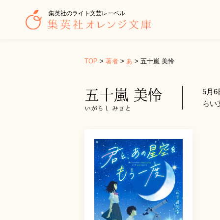
集英社のライト文芸レーベル
TOP
>
著者
>
あ
>
五十嵐 美怜
五十嵐 美怜
5月
らい
いがらし みさと