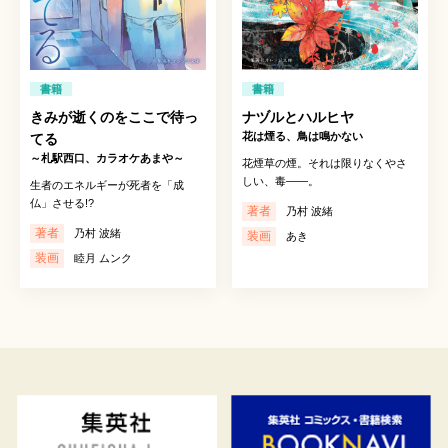
書籍
書籍
きみが逝くのをここで待っ
ナヅルとハルヒヤ
花は煙る、鳥は鳴かない
てる
～札駅西口、カラオケあまや～
花煙草の煙。それは限りなくやさ
しい、毒――。
生者のエネルギーが死者を「成
仏」させる!?
著者
乃村 波緒
著者
乃村 波緒
装画
あき
装画
睦月 ムンク