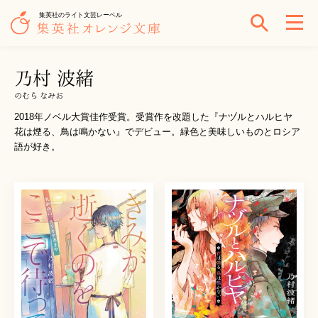
集英社のライト文芸レーベル
乃村 波緒
のむら なみお
2018年ノベル大賞佳作受賞。受賞作を改題した『ナヅルとハルヒヤ
花は煙る、鳥は鳴かない』でデビュー。緑色と美味しいものとロシア
語が好き。