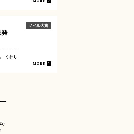
MORE
ノベル大賞
品発
。 くわし
MORE
ー
12)
)