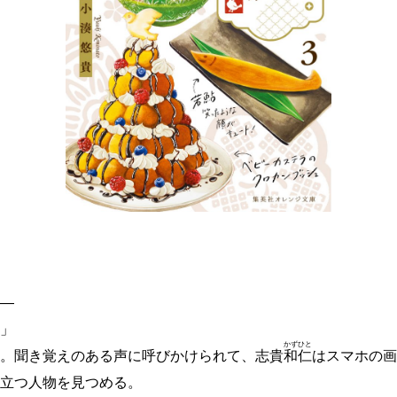
―
」
かず
ひと
。聞き覚えのある声に呼びかけられて、志貴
和
仁
はスマホの画
立つ人物を見つめる。