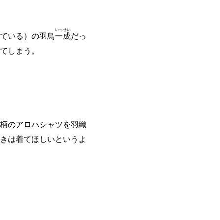
いっ
せい
ている）の羽鳥
一
成
だっ
てしまう。
柄のアロハシャツを羽織
きは着てほしいというよ