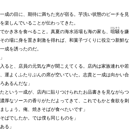
一成の目に、期待に満ちた光が宿る。芋洗い状態のビーチを見
を楽しんでいることが伝わってきた。
けん
そう
でかき氷を食べること。真夏の海水浴場も海の家も、
喧
騒
を嫌
その場に身を置き刺激を得れば、和菓子づくりに役立つ新鮮な
一成を誘ったのだ。
」
入ると、店員の元気な声が聞こえてくる。店内は家族連れや若
、運よくふたりぶんの席が空いていた。志貴と一成は向かい合
ろあるんだな」
たという一成が、店内に貼りつけられたお品書きを見ながらつ
濃厚なソースの香りがただよってきて、これでもかと食欲を刺
ましょう。俺、焼きそばが食べたいです」
そばでしたか。では僕も同じものを」
ある」