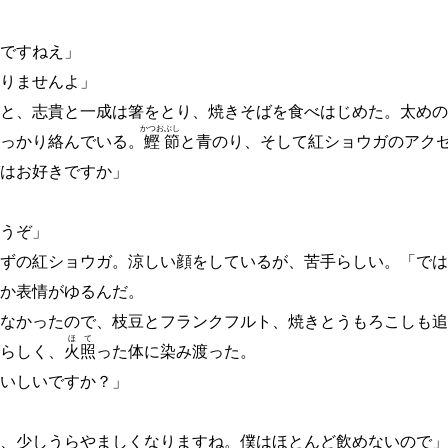
ですねえ」
りませんよ」
と、志貴と一成は箸をとり、焼きそばを食べはじめた。太めの
かつお
ぶし
っかり絡んでいる。
鰹
節
と青のり、そして紅ショウガのアク
はお好きですか」
うぞ」
ずの紅ショウガ。涼しい顔をしているが、苦手らしい。「では
か表情がゆるんだ。
なかったので、枝豆とフランクフルト、焼きとうもろこしも追
ほ
て
らしく、
火
照
った体に染み渡った。
いしいですか？」
、少しうらやましくなりますね。僕はほとんど飲めないので」