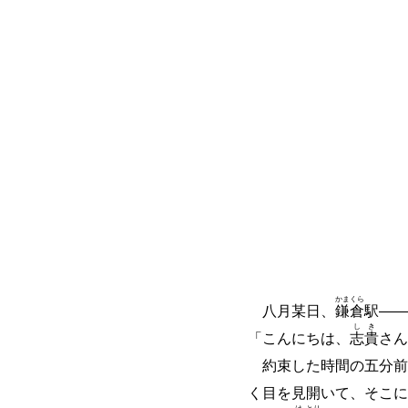
かま
くら
八月某日、
鎌
倉
駅
―
―
し
き
「こんにちは、
志
貴
さん
約束した時間の五分前
く目を見開いて、そこに