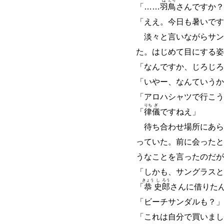
は
とり
「
…
…
羽
鳥
さんですか？
「ええ。今日も暑いです
淡々と言いながらサン
た。はじめて目にする姿
「なんですか、じろじろ
「いやー、なんていうか
「アロハシャツで行こう
りち
ぎ
「
律
儀
ですねえ」
待ち合わせ場所にあら
っていた。前に会ったと
うなことを言ったのだが
「しかも、サングラスと
きょう
し
ろう
「
恭
史
郎
さんに借りた
「ビーチサンダルも？」
「これは自分で買いまし