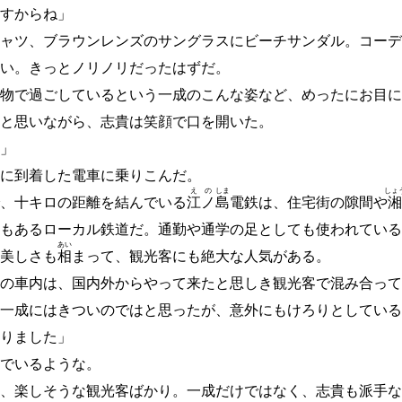
すからね」
ャツ、ブラウンレンズのサングラスにビーチサンダル。コーデ
い。きっとノリノリだったはずだ。
物で過ごしているという一成のこんな姿など、めったにお目に
と思いながら、志貴は笑顔で口を開いた。
」
に到着した電車に乗りこんだ。
え
の
しま
しょ
、十キロの距離を結んでいる
江
ノ
島
電鉄は、住宅街の隙間や
湘
もあるローカル鉄道だ。通勤や通学の足としても使われている
あい
美しさも
相
まって、観光客にも絶大な人気がある。
の車内は、国内外からやって来たと思しき観光客で混み合って
一成にはきついのではと思ったが、意外にもけろりとしている
りました」
でいるような。
、楽しそうな観光客ばかり。一成だけではなく、志貴も派手な