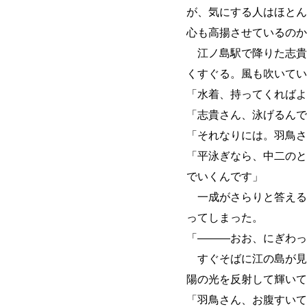
が、気にする人はほとん
心も高揚させているのか
江ノ島駅で降りた志貴
くすぐる。風も吹いてい
「水着、持ってくればよ
「志貴さん、泳げるんで
「それなりには。羽鳥さ
「平泳ぎなら、中二のと
でいくんです」
一成がさらりと答える
ってしまった。
「
―
―
―
おお、にぎわっ
すぐそばに江の島が見
陽の光を反射して輝いて
「羽鳥さん、お腹すいて