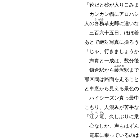
「靴だと砂が入りこみま
カンカン帽にアロハシ
かがみ
人の
各務
恭史郎に違いな
三百六十五日、ほぼ着
あとで絶対写真に撮ろう
「じゃ、行きましょうか
志貴と一成は、数分後
ふじ
さわ
鎌倉駅から
藤
沢
駅まで
部区間は路面を走ること
と車窓から見える景色の
ハイシーズン真っ最中
こもり、人混みが苦手な
え
の
でん
「
江
ノ
電
、久しぶりに乗
心なしか、声もはずん
電車に乗っているのは