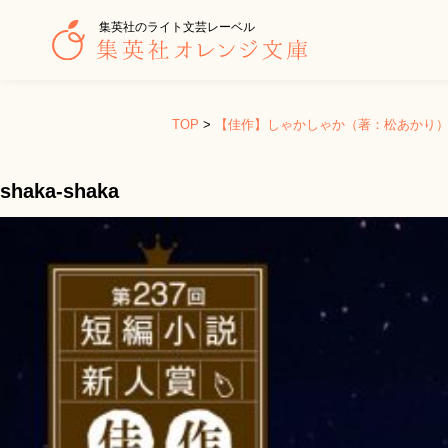
集英社のライト文芸レーベル
TOP
>
【佳作】しゃかしゃか（著：松あかり
shaka-shaka