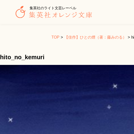
集英社のライト文芸レーベル
TOP
>
【佳作】ひとの煙（著：藤みのる）
>
h
hito_no_kemuri