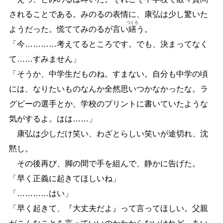
されることである。みのるの表情に、康弘は少し驚いた
つくろ
ようだった。慌ててみのるが言い
繕
う。
「今
…
…
…
…
考えてるところです。でも、決まってなく
て
…
…
すみません」
「そうか、中学生だものね。すまない。自分も中学の頃
には、なりたいものなんか全然思いつかなかったな。ラ
グビーの選手とか、学校のプリントに書いていたような
気がするよ。はは
…
…
」
康弘は少しだけ笑い、わざとらしい笑いが途切れ、沈
黙し。
その後再び、脚の間で手を組んで、静かに告げた。
「早く正義に起きてほしいね」
「
…
…
…
…
はい」
「早く起きて、『大丈夫だよ』って言ってほしい。父親