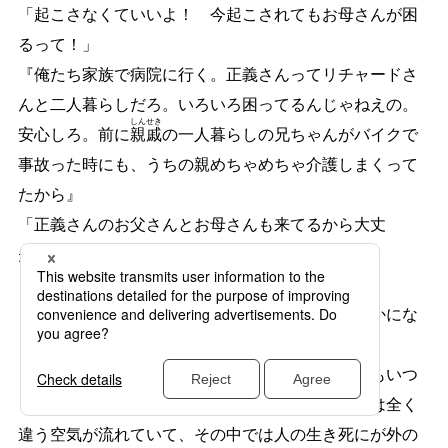
「起こさなくていいよ！ 今起こされてもお母さんが困
るって！」
『俺たち家族で病院に行く。正義さんってリチャードさ
んと二人暮らしだろ。いろいろ困ってるんじゃねえの。
しん
せき
安心しろ。前に
親
戚
の一人暮らしの兄ちゃんがバイクで
事故った時にも、うちの親めちゃめちゃ介護しまくって
たから』
「正義さんのお父さんとお母さんも来てるから大丈
夫！」
『あっ』
そうなのか、と消え入るように言い、良太は静かにな
った。
みのるは少し笑ってしまった。良太はあまりにもいつ
も通りの良太だった。病院の中には『いつも』とは全く
違う空気が流れていて、その中では人の生き死にが外の