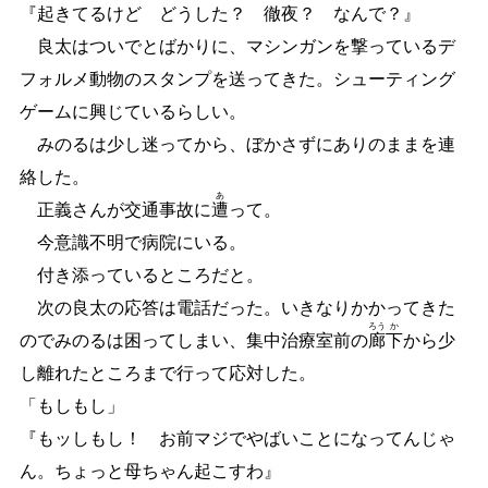
『起きてるけど どうした？ 徹夜？ なんで？』
良太はついでとばかりに、マシンガンを撃っているデ
フォルメ動物のスタンプを送ってきた。シューティング
ゲームに興じているらしい。
みのるは少し迷ってから、ぼかさずにありのままを連
絡した。
あ
正義さんが交通事故に
遭
って。
今意識不明で病院にいる。
付き添っているところだと。
次の良太の応答は電話だった。いきなりかかってきた
ろう
か
のでみのるは困ってしまい、集中治療室前の
廊
下
から少
し離れたところまで行って応対した。
「もしもし」
『もッしもし！ お前マジでやばいことになってんじゃ
ん。ちょっと母ちゃん起こすわ』