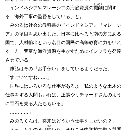
くっ
さく
インドネシアやマレーシアの海底資源の
掘
削
に関す
る、海外工事の監督をしている、と。
みのるは社会の教科書の『インドネシア』『マレーシ
ア』の項目を思い出した。日本に比べると南の方にある
国で、人材輸出という名目の国民の高等教育に力をいれ
る一方、豊富な海洋資源を生かすためにインフラを発達
させている。
康弘はその『お手伝い』をしているようだった。
「すごいですね
…
…
」
「世界にはいろいろな仕事があるよ。私のような土木の
仕事をする人間もいれば、正義やリチャードさんのよう
に宝石を売る人たちもいる」
「
…
…
…
…
」
「みのるくんは、将来はどういう仕事をしたいの？」
うめ
えっ、とみのるは
呻
いた。それこそ中学校で散々質問