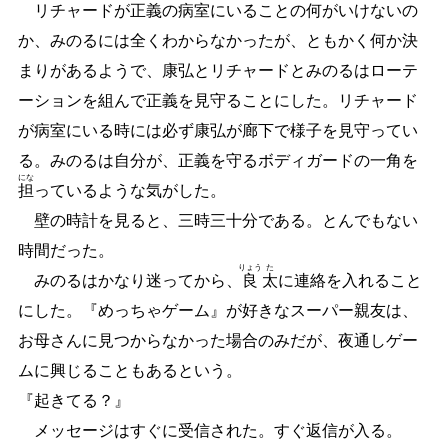
リチャードが正義の病室にいることの何がいけないの
か、みのるには全くわからなかったが、ともかく何か決
まりがあるようで、康弘とリチャードとみのるはローテ
ーションを組んで正義を見守ることにした。リチャード
が病室にいる時には必ず康弘が廊下で様子を見守ってい
る。みのるは自分が、正義を守るボディガードの一角を
にな
担
っているような気がした。
壁の時計を見ると、三時三十分である。とんでもない
時間だった。
りょう
た
みのるはかなり迷ってから、
良
太
に連絡を入れること
にした。『めっちゃゲーム』が好きなスーパー親友は、
お母さんに見つからなかった場合のみだが、夜通しゲー
ムに興じることもあるという。
『起きてる？』
メッセージはすぐに受信された。すぐ返信が入る。