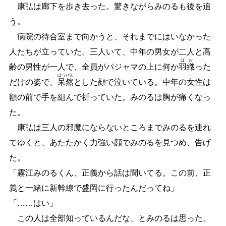
康弘は廊下を歩き去った。驚きながらみのるも後を追
う。
病院の待合室まで向かうと、それまでにはいなかった
人たちが立っていた。三人いて、中年の男女が二人と高
は
お
齢の男性が一人で、全員がパジャマの上に何か
羽
織
った
ぼう
ぜん
だけの姿で、
呆
然
とした顔で泣いている。中年の女性は
額の前で手を組んで祈っていた。みのるは胸が痛くなっ
た。
康弘は三人の邪魔にならないところまでみのるを連れ
てゆくと、あたたかく力強い顔でみのるを見つめ、告げ
た。
「霧江みのるくん、正義から話は聞いてる。この前、正
義と一緒に新幹線で盛岡に行ったんだってね」
「
…
…
はい」
この人は全部知っているんだな、とみのるは思った。