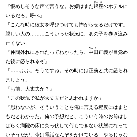
ぎん
ざ
『恨めしそうな声で言うな。お嬢はまだ
銀
座
のホテルに
いるだろ。呼べ』
「こんな時に彼女を呼びつけても怖がらせるだけです。
親しい人の
…
…
…
こういった状況に、あの子を巻き込み
たくない」
なか
た
『仲間外れにされたってわかったら、
中
田
正義が目覚め
た後に怒られるぞ』
「
…
…
ふふ。そうですね。その時には正義と共に怒られ
ましょう」
『お前、大丈夫か？』
「この状況で私が大丈夫だと思われますか」
『思わないが、そういうことを俺に言える程度にはまと
もだとわかった。俺の予想だと、こういう時のお前はし
ばらく病院の床に突っ伏して何もできない状態になって
いそうだが、今は電話なんぞをかけている。やるじゃな