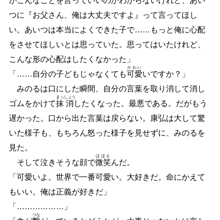
がこんなことを言っていいのかわからないけれど、あい
つに『お父さん、俺は大丈夫ですよ』って言ってほし
い。あいつは本当によくできた子で
…
…
もっと俺に心配
をさせてほしいとは思っていた。思ってはいたけれど、
こんな形の心配はしたくなかった」
かわい
「
…
…
自分の子どもじゃなくても
可愛
いですか？」
みのるは口にした瞬間、自分の言葉を取り消して消し
まっ
しょう
ゴムをかけて
抹
消
したくなった。最悪である。だがもう
遅かった。口から出た言葉は戻らない。康弘は大して驚
いた様子も、もちろん怒った様子を見せずに、みのるを
見た。
ほほえ
そして泣きそうな顔で
微笑
んだ。
「可愛いよ。世界で一番可愛い。大好きだ。命にかえて
もいい。俺は正義が好きだ」
「
…
…
…
…
…
…
」
つな