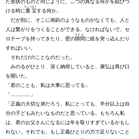
た形状のものと同じように、二つの異なる何かを結びつ
ちょう
ほう
ける時に
重
宝
する何か。
だが別に、そこに画鋲のようなものがなくても、人と
人は繋がりをつくることができる。なければないで、セ
すき
ま
ロテープを持ってきたり、壁の
隙
間
に紙を突っ込んだり
すればいい。
それだけのことなのだった。
みのるがひとり、深く納得していると、康弘は再び口
を開いた。
「君のことも、私は大事に思ってる」
「
…
…
…
…
」
「正義の大切な弟だろう。私にとっても、半分以上は自
分の子どもみたいなものだと思っている。もちろん私
は、君のお父さんになるには年を取りすぎているかもし
れない。それでも、もし正義ひとりの力で足りないこと