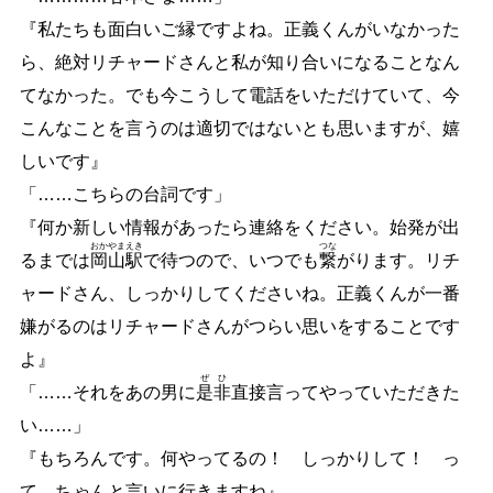
『私たちも面白いご縁ですよね。正義くんがいなかった
ら、絶対リチャードさんと私が知り合いになることなん
てなかった。でも今こうして電話をいただけていて、今
こんなことを言うのは適切ではないとも思いますが、嬉
しいです』
「
…
…
こちらの台詞です」
『何か新しい情報があったら連絡をください。始発が出
おか
やま
えき
つな
るまでは
岡
山
駅
で待つので、いつでも
繋
がります。リチ
ャードさん、しっかりしてくださいね。正義くんが一番
嫌がるのはリチャードさんがつらい思いをすることです
よ』
ぜ
ひ
「
…
…
それをあの男に
是
非
直接言ってやっていただきた
い
…
…
」
『もちろんです。何やってるの！ しっかりして！ っ
て、ちゃんと言いに行きますね』