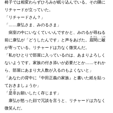
椅子では相変わらずひろみが眠り込んでいる。その隣に
リチャードが立っていた。
「リチャードさん？」
「
…
…
康弘さま、みのるさま」
病室の中にいなくていいんですかと、みのるが尋ねる
み
けん
しわ
前に康弘が「どうしたんです」と声をあげた。
眉
間
に
皴
が寄っている。リチャードは力なく微笑んだ。
「私がひとりで部屋に入っているのは、あまりよろしく
ないようです。家族の付き添いが必要だとか
…
…
それか
ら、部屋にあまり大人数が入るのもよくないと」
「あなたの背中に『中田正義の家族』と書いた紙を貼っ
ておきましょうか」
ぜ
ひ
「
是
非
お願いしたく存じます」
康弘が怒った顔で冗談を言うと、リチャードは力なく
微笑んだ。