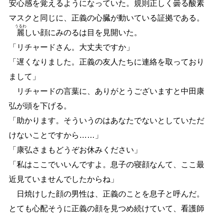
安心感を覚えるようになっていた。規則正しく曇る酸素
マスクと同じに、正義の心臓が動いている証拠である。
うるわ
麗
しい顔にみのるは目を見開いた。
「リチャードさん。大丈夫ですか」
「遅くなりました。正義の友人たちに連絡を取っており
まして」
リチャードの言葉に、ありがとうございますと中田康
弘が頭を下げる。
「助かります。そういうのはあなたでないとしていただ
けないことですから
…
…
」
「康弘さまもどうぞお休みください」
「私はここでいいんですよ。息子の寝顔なんて、ここ最
近見ていませんでしたからね」
日焼けした顔の男性は、正義のことを息子と呼んだ。
とても心配そうに正義の顔を見つめ続けていて、看護師