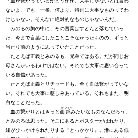
「血が
繋
がっているかどうかが、大事じゃないとは言わ
ないよ。でも、一番、何より、特別に大事なものってわ
けじゃない。そんなに絶対的なものじゃないんだ」
みのるの胸の中に、その言葉はすとんと落ちていっ
た。今まで言葉にしたことこそなかったものの、ずっと
当たり前のように思っていたことだった。
たとえば正義とみのるも、兄弟ではある。だが同じお
母さんがいるわけではない。それでも大事に思い合って
いる自信があった。
たとえば正義とリチャードも、全く血は繋がっていな
いつく
い。それでも大事に
慈
しみあっている。それもまた、明
白なことだった。
が
びょう
血の繋がりとはきっと
画
鋲
みたいなものなんだろう、
とみのるは思った。そこにあるとポスターがはれたり、
紐がひっかけられたりする『とっかかり』。港にある似