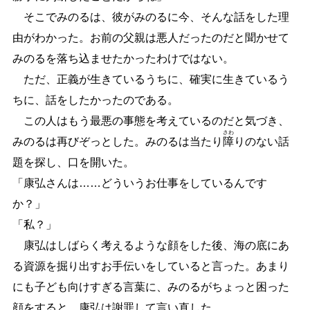
そこでみのるは、彼がみのるに今、そんな話をした理
由がわかった。お前の父親は悪人だったのだと聞かせて
みのるを落ち込ませたかったわけではない。
ただ、正義が生きているうちに、確実に生きているう
ちに、話をしたかったのである。
この人はもう最悪の事態を考えているのだと気づき、
さわ
みのるは再びぞっとした。みのるは当たり
障
りのない話
題を探し、口を開いた。
「康弘さんは
…
…
どういうお仕事をしているんです
か？」
「私？」
康弘はしばらく考えるような顔をした後、海の底にあ
る資源を掘り出すお手伝いをしていると言った。あまり
にも子ども向けすぎる言葉に、みのるがちょっと困った
顔をすると、康弘は謝罪して言い直した。