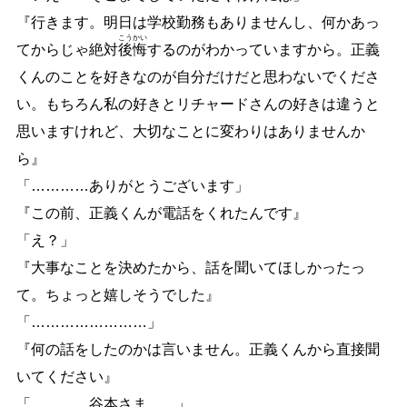
『行きます。明日は学校勤務もありませんし、何かあっ
こう
かい
てからじゃ絶対
後
悔
するのがわかっていますから。正義
くんのことを好きなのが自分だけだと思わないでくださ
い。もちろん私の好きとリチャードさんの好きは違うと
思いますけれど、大切なことに変わりはありませんか
ら』
「
…
…
…
…
ありがとうございます」
『この前、正義くんが電話をくれたんです』
「え？」
『大事なことを決めたから、話を聞いてほしかったっ
て。ちょっと嬉しそうでした』
「
…
…
…
…
…
…
…
…
」
『何の話をしたのかは言いません。正義くんから直接聞
いてください』
「
…
…
…
…
谷本さま
…
…
」