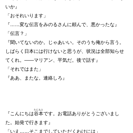
いか』
「おそれいります」
『
…
…
変な伝言をみのるさんに頼んで、悪かったな』
「伝言？」
『聞いてないのか。じゃあいい。そのうち俺から言う。
しばらく日本には行けないと思うが、状況は全部知らせ
てくれ。
―
―
マリアン、平気だ。後で話す』
「それではまた」
『ああ、またな。連絡しろ』
たに
もと
『こんにちは
谷
本
です。お電話ありがとうございまし
た。始発で行きます』
「いえ
…
…
そこまでしていただくわけには」