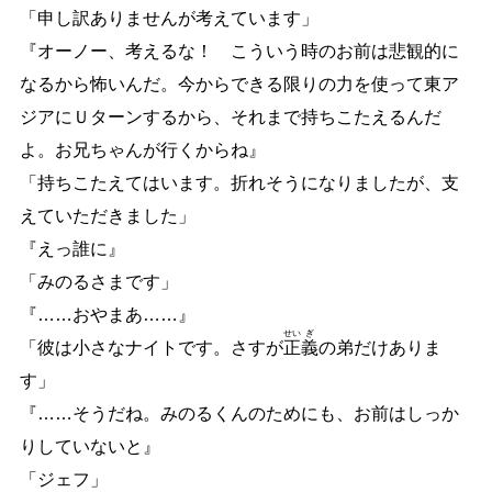
「申し訳ありませんが考えています」
『オーノー、考えるな！ こういう時のお前は悲観的に
なるから怖いんだ。今からできる限りの力を使って東ア
ジアにＵターンするから、それまで持ちこたえるんだ
よ。お兄ちゃんが行くからね』
「持ちこたえてはいます。折れそうになりましたが、支
えていただきました」
『えっ誰に』
「みのるさまです」
『
…
…
おやまあ
…
…
』
せい
ぎ
「彼は小さなナイトです。さすが
正
義
の弟だけありま
す」
『
…
…
そうだね。みのるくんのためにも、お前はしっか
りしていないと』
「ジェフ」