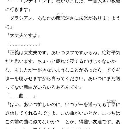
『
…
…
エンティエンド。わかりました。一番大きい教会
に行きます』
じ
ひ
「グラシアス。あなたの
慈
悲
深さに栄光がありますよう
に」
『大丈夫ですよ』
「
…
…
…
…
…
…
」
『正義は大丈夫です。あいつタフですからね。絶対平気
だと思います。ちょっと疲れて寝てるだけじゃないか
な。もし万が一起きないようなことがあったら、すぐギ
ターを聴かせますから言ってください。あいつにまだ送
ってない新曲がいろいろあるんです』
「
…
…
曲
…
…
」
てい
ねい
『はい。あいつ忙しいのに、いつデモを送っても
丁
寧
に
返信してくれるんですよ。この曲がいいとか、こっちは
この前の曲に似てないか？ とか。得難い友達です。あ