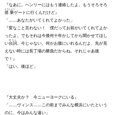
『なあに。ヘンリーにはもう連絡したよ。もうそろそろ
とう
じょう
搭
乗
ゲートに行くんだけど』
「
…
…
あなたがいてくれてよかった」
『変なこと言わない！ 僕だってお前がいてくれてよか
ったよ。でもそれは今後何十年かしてから聞かせてほし
せりふ
い
台詞
。今じゃない。何かお腹にいれるんだよ、先が見
えない時には長丁場の勝負だからね。それじゃあ後
で！』
「はい。後ほど」
『大丈夫か？ 今ニューヨークにいる』
「
…
…
ヴィンス
…
…
この前までみんな横浜にいたという
のに、今はみんな遠い」