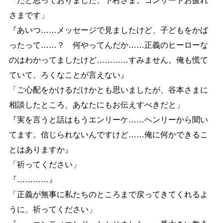
「だと思っておりました、
下
村
さま。コンサートお疲れ
さまです」
『あいつ
…
…
メッセージで見ましたけど、子どもをかば
ったって
…
…
？ 何やってんだか
…
…
正義のヒーローな
のはわかってましたけど
…
…
…
…
すみません。俺も慌て
ていて、ろくなことが言えない』
「ご心配をかけるだけかとも思いましたが、谷本さまに
相談したところ、あなたにもお伝えすべきだと」
『実を言うと話はもうエンリーケ
…
…
ヘンリーから聞い
てます。信じられないんですけど
…
…
俺に何かできるこ
とはありますか』
「祈ってください」
『
…
…
…
…
』
「正義が無事に私たちのところまで戻ってきてくれるよ
うに、祈ってください」