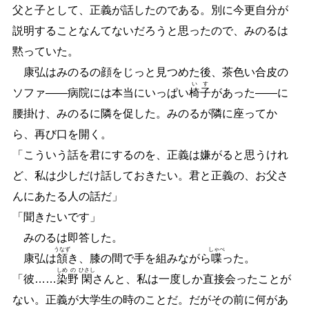
父と子として、正義が話したのである。別に今更自分が
説明することなんてないだろうと思ったので、みのるは
黙っていた。
康弘はみのるの顔をじっと見つめた後、茶色い合皮の
い
す
ソファ
―
―
病院には本当にいっぱい
椅
子
があった
―
―
に
腰掛け、みのるに隣を促した。みのるが隣に座ってか
ら、再び口を開く。
「こういう話を君にするのを、正義は嫌がると思うけれ
ど、私は少しだけ話しておきたい。君と正義の、お父さ
んにあたる人の話だ」
「聞きたいです」
みのるは即答した。
うなず
しゃべ
康弘は
頷
き、膝の間で手を組みながら
喋
った。
しめ
の
ひさし
「彼
…
…
染
野
閑
さんと、私は一度しか直接会ったことが
ない。正義が大学生の時のことだ。だがその前に何があ