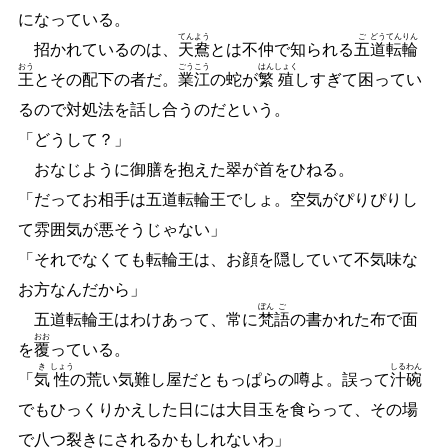
になっている。
てん
よう
ご
どう
てん
りん
招かれているのは、
天
鴦
とは不仲で知られる
五
道
転
輪
おう
ごう
こう
はん
しょく
王
とその配下の者だ。
業
江
の蛇が
繁
殖
しすぎて困ってい
るので対処法を話し合うのだという。
「どうして？」
おなじように御膳を抱えた翠が首をひねる。
「だってお相手は五道転輪王でしょ。空気がぴりぴりし
て雰囲気が悪そうじゃない」
「それでなくても転輪王は、お顔を隠していて不気味な
お方なんだから」
ぼん
ご
五道転輪王はわけあって、常に
梵
語
の書かれた布で面
おお
を
覆
っている。
き
しょう
しる
わん
「
気
性
の荒い気難し屋だともっぱらの噂よ。誤って
汁
碗
でもひっくりかえした日には大目玉を食らって、その場
で八つ裂きにされるかもしれないわ」