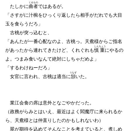
くせ
もの
たしかに
曲
者
ではあるが。
「さすがに汁椀をひっくり返したら相手がだれでも大目
玉を食らうだろ」
古桃が突っ込むと、
「あんたが一番心配なのよ、古桃っ。天鴦様からご指名
しん
ちょう
があったから連れてきたけど、くれぐれも
慎
重
にやるの
よ。つまみ食いなんて絶対にしちゃだめよ」
「するわけねーだろ」
うなず
女官に言われ、古桃は適当に
頷
いた。
業江会食の席は意外となごやかだった。
（政務がらみとはいえ、最近はよく閻魔庁に来られるか
ら、天鴦様とは仲直りしたのかもしれないわ）
翠が期待を込めてそんなことを考えていると、煮しめ