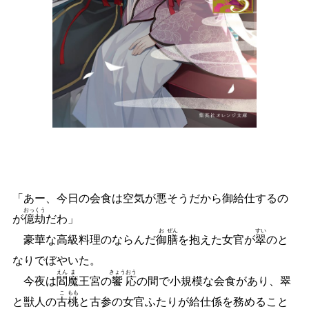
「あー、今日の会食は空気が悪そうだから御給仕するの
おっ
くう
が
億
劫
だわ」
お
ぜん
すい
豪華な高級料理のならんだ
御
膳
を抱えた女官が
翠
のと
なりでぼやいた。
えん
ま
きょう
おう
今夜は
閻
魔
王宮の
饗
応
の間で小規模な会食があり、翠
こ
もも
と獣人の
古
桃
と古参の女官ふたりが給仕係を務めること