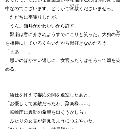
よう
しゃ
中なのでございます、どうかご
容
赦
くださいませっ」
ただちに平謝りしたが、
「うん。猫耳がかわいいから許す」
たん
聚楽は意に介さぬようすでにこりと笑った。大狗の
丹
を相棒にしているくらいだから獣好きなのだろう。
「まあ
…
…
」
思いのほか甘い返しに、女官ふたりはそろって頬を染
める。
給仕を終えて饗応の間を退室したあと、
「お優しくて素敵だったわ、聚楽様
…
…
」
「転輪庁に異動の希望を出そうかしら」
ふたりの女官が夢見るようにつぶやいた。