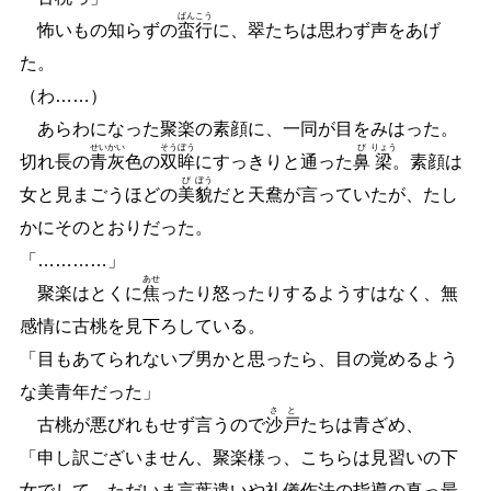
ばん
こう
怖いもの知らずの
蛮
行
に、翠たちは思わず声をあげ
た。
（わ
…
…
）
あらわになった聚楽の素顔に、一同が目をみはった。
せい
かい
そう
ぼう
び
りょう
切れ長の
青
灰
色の
双
眸
にすっきりと通った
鼻
梁
。素顔は
び
ぼう
女と見まごうほどの
美
貌
だと天鴦が言っていたが、たし
かにそのとおりだった。
「
…
…
…
…
」
あせ
聚楽はとくに
焦
ったり怒ったりするようすはなく、無
感情に古桃を見下ろしている。
「目もあてられないブ男かと思ったら、目の覚めるよう
な美青年だった」
さ
と
古桃が悪びれもせず言うので
沙
戸
たちは青ざめ、
「申し訳ございません、聚楽様っ、こちらは見習いの下
女でして、ただいま言葉遣いや礼儀作法の指導の真っ最