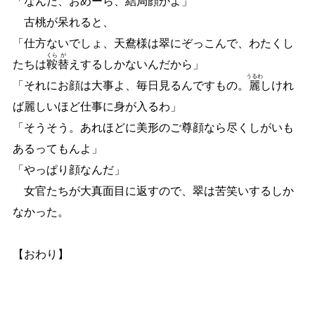
「なんだ、おめーら、結局顔かよ」
古桃が呆れると、
「仕方ないでしょ、天鴦様は翠にぞっこんで、わたくし
くら
が
たちは
鞍
替
えするしかないんだから」
うるわ
「それにお顔は大事よ、毎日見るんですもの。
麗
しけれ
ば麗しいほど仕事に身が入るわ」
「そうそう。あれほどに美形のご尊顔なら尽くしがいも
あるってもんよ」
「やっぱり顔なんだ」
女官たちが大真面目に返すので、翠は苦笑いするしか
なかった。
【おわり】