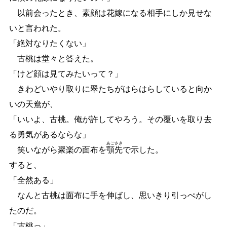
以前会ったとき、素顔は花嫁になる相手にしか見せな
いと言われた。
「絶対なりたくない」
古桃は堂々と答えた。
「けど顔は見てみたいって？」
きわどいやり取りに翠たちがはらはらしていると向か
いの天鴦が、
「いいよ、古桃。俺が許してやろう。その覆いを取り去
る勇気があるならな」
あご
さき
笑いながら聚楽の面布を
顎
先
で示した。
すると、
「全然ある」
なんと古桃は面布に手を伸ばし、思いきり引っぺがし
たのだ。
「古桃っ」