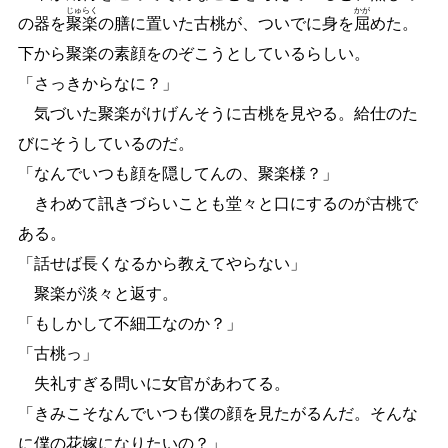
じゅ
らく
かが
の器を
聚
楽
の膳に置いた古桃が、ついでに身を
屈
めた。
下から聚楽の素顔をのぞこうとしているらしい。
「さっきからなに？」
気づいた聚楽がけげんそうに古桃を見やる。給仕のた
びにそうしているのだ。
「なんでいつも顔を隠してんの、聚楽様？」
きわめて訊きづらいことも堂々と口にするのが古桃で
ある。
「話せば長くなるから教えてやらない」
聚楽が淡々と返す。
「もしかして不細工なのか？」
「古桃っ」
失礼すぎる問いに女官があわてる。
「きみこそなんでいつも僕の顔を見たがるんだ。そんな
に僕の花嫁になりたいの？」