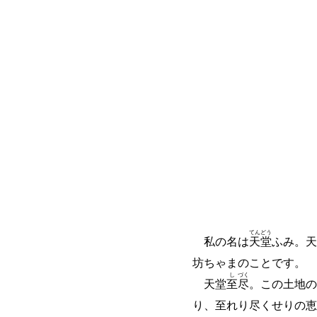
てん
どう
私の名は
天
堂
ふみ。天
坊ちゃまのことです。
し
づく
天堂
至
尽
。この土地の
り、至れり尽くせりの恵