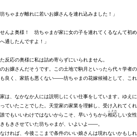
坊ちゃまが離れに若いお嬢さんを連れ込みました！」
ませんよ奥様！ 坊ちゃまが家に女の子を連れてくるなんて初
へ通したんですよ！」
た反応の奥様に私は詰め寄らずにいられません。
のお嬢さんだそうです。この土地で駒月といったら代々学者の
も良く、家筋も悪くない
―
―
坊ちゃまの花嫁候補として、こ
家は、なかなか人には説明しにくい仕事をしています。ゆえに
っていたことでした。天堂家の家業を理解し、受け入れてくれ
ふさわ
誰でもいいわけではないからこそ、早いうちから
相応
しい女性
きもきさせていた坊ちゃまが、いよいよ
―
―
。
なければ、今後ここまで条件のいい娘さんは現れないかもしれ