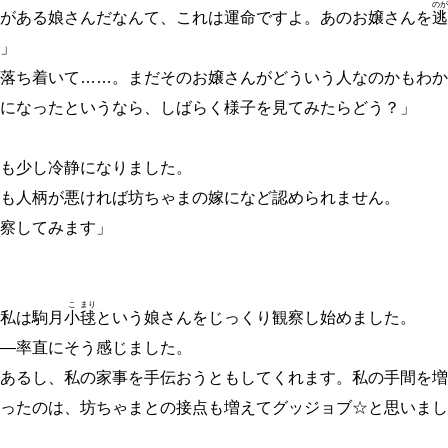
のが
がある娘さんだなんて、これは運命ですよ。あのお嬢さんを
逃
」
落ち着いて
…
…
。まだそのお嬢さんがどういう人なのかもわ
になったというなら、しばらく様子を見てみたらどう？」
も少し冷静になりました。
も人柄が悪ければ坊ちゃまの嫁になど認められません。
察してみます」
こ
まり
私は駒月
小
毬
という娘さんをじっくり観察し始めました。
―
率直にそう感じました。
あるし、私の家事を手伝おうともしてくれます。私の手間を増
ったのは、坊ちゃまとの接点も増えてグッジョブ☆と思いまし