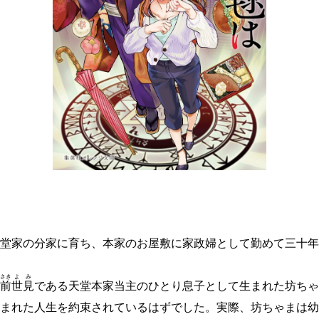
堂家の分家に育ち、本家のお屋敷に家政婦として勤めて三十年
さき
よ
み
前
世
見
である天堂本家当主のひとり息子として生まれた坊ちゃ
まれた人生を約束されているはずでした。実際、坊ちゃまは幼