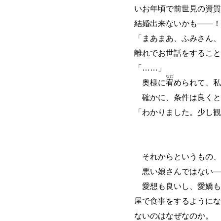
いお年頃で前世見の資質
結婚出来ないかも
―
―
！
「まあまあ、ふみさん、
離れでお世話をすること
「
…
…
」
なだ
奥様に
宥
められて、私
確かに、条件は良くと
「わかりました。少し観
それからというもの、
悪い娘さんではない
―
愛想も良いし、愛嬌も
屋で食事をするようにな
ないのはなぜなのか。