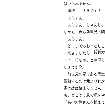
はいられません。
「奥様！ 大変です！ 
「あらまあ」
「あらまあ、じゃあり
しかも、自ら前世見の間
「あらまあ」
どこまでもおっとりし
こま
づき
「聞きましたら、
駒
月
家
って、坊ちゃまと年回り
しょうか!?」
前世見の家である天堂
難航するのは元よりわか
家の嫁は務まりません。
も、どこ吹く風で私をや
「あのお嬢さんを捕まえ