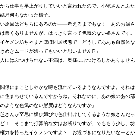
から仕事を早上がりしていいと言われたので、小毬さんとふた
結局何もなかった様子。
い原因はどちらにあるのか
―
―
考えるまでもなく、あのお嬢さ
は悪くありませんが、はっきり言って色気のない娘さんです。
イケメン坊ちゃまとほぼ同居状態で、どうしてああも自然体な
きめきムードが漂ってもいいと思いません!?」
人にはぶつけられない不満は、奥様にぶつけるしかありません
関係にまことしやかな噂も流れているようなんですよ。それは
こ
に住まわせているんですからね。それなのに、あの
娘
のあの部
のような色気のない態度はどうなんですか」
毬さんが至尽に媚び媚びで色仕掛けしてくるような娘さんだっ
ど！ そこまで打算的な女はお断りですが、でももう少し、坊
権力を持ったイケメンですよ？ お近づきになりたいなーとか