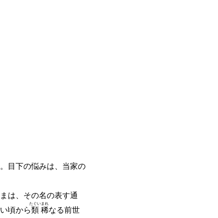
。目下の悩みは、当家の
まは、その名の表す通
たぐい
まれ
い頃から
類
稀
なる前世