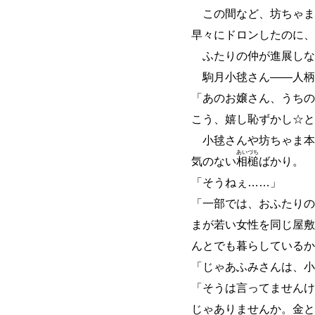
この間など、坊ちゃま
早々にドロンしたのに、
ふたりの仲が進展しな
駒月小毬さん
―
―
人柄
「あのお嬢さん、うちの
こう、嬉し恥ずかし☆と
小毬さんや坊ちゃま本
あい
づち
気のない
相
槌
ばかり。
「そうねぇ
…
…
」
「一部では、おふたりの
まが若い女性を同じ屋敷
んとでも暮らしているか
「じゃあふみさんは、小
「そうは言ってませんけ
じゃありませんか。金と