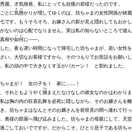
秀麗、才気煥発、私にとっても自慢の若様だったのです。
き
が
ごとに
気
懸
かりが増してゆくのは、坊ちゃまの女性関係が綺麗
七です。もうそろそろ、お嫁さんの影が見え隠れしてもおかし
かないのは心配でなりません。実は私の知らないところで遊ん
い
か
真相や
如
何
に
―
―
。
した。夜も遅い時間になって帰宅した坊ちゃまが、若い女性を
さい。大切なお客様ですから、そのつもりでお世話をお願いし
、私の頭の中で大きなくす玉がパカーン！ と割れました。
ちゃまが！ 女の子を！ 家に
…
…
！
つか
、それともようやく
掴
まえたなけなしの彼女なのかはわかりま
私は胸の内の狂喜乱舞を必死に隠しながら、そのお嬢さんを離
き、坊ちゃまはなんとそのお嬢さんを前世見の間へ連れて行っ
、奥様の部屋へ飛び込みました。坊ちゃまの母親にして、天堂
過ごしておいでですが、だからこそ、ひとり息子である坊ちゃ