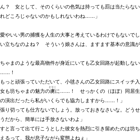
ん？ 女として、そのくらいの色気は持っても罰は当たらない
れどころじゃないのかもしれないわね
…
…
」
愛やいい男の捕獲を人生の大事と考えているわけでもないでし
い立ちなのよね？ そういう娘さんは、ますます基本の意識が
ちゃまのような最高物件が身近にいても乙女回路が起動しない
…
…
！
もっと頑張っていただいて、小毬さんの乙女回路にスイッチ入
とりこ
女も坊ちゃまの魅力の
虜
に
…
…
！ せっかくの（ほぼ）同居生
の演出だったら私がいくらでも協力しますから
…
…
！」
張り切っても仕方ないでしょう。放っておきなさいな。どうせ
うだから、簡単には手放さないわよ」
すと言って出て行こうとした彼女を熱烈に引き留めたのは坊ち
えるって、我が息子ながら変態よねぇ」